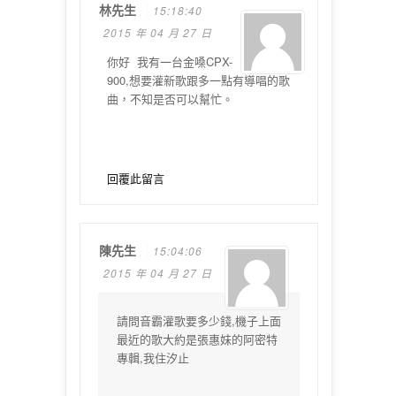
林先生
15:18:40
2015 年 04 月 27 日
你好 我有一台金嗓CPX-
900,想要灌新歌跟多一點有導唱的歌
曲，不知是否可以幫忙。
回覆此留言
陳先生
15:04:06
2015 年 04 月 27 日
請問音霸灌歌要多少錢,機子上面
最近的歌大約是張惠妹的阿密特
專輯,我住汐止