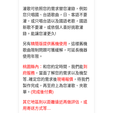
灌歌可依照您的需求替您灌錄，例如
您只唱國、台語
歌曲，日、客語不要
灌，或只唱台語以及國語老歌，國
語
新歌不要灌，或依個人喜好挑歌灌
錄。能讓您灌更久!
另有
精簡版提供舊機使用
，這樣
舊機
歌曲限制問題可獲緩解
，可延長機器
使用年限。
桃園縣內：
和您約定時間，我們能
到
府服務
，當面了解您的需求以
及機型
等..確定您的需求後
現場報價
，待我們
製作完成
，再至府上為您灌歌、夾歌
單。
(完成後付費)
其它地區則以距離遠近再做評估，或
用寄送
方式等…