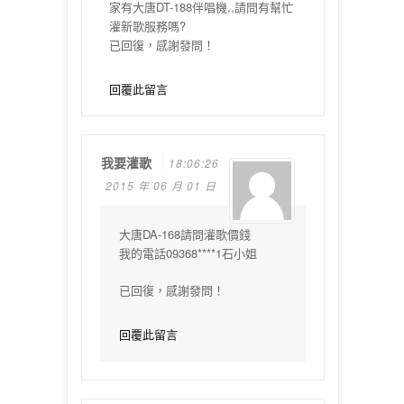
家有大唐DT-188伴唱機,,請問有幫忙
灌新歌服務嗎?
已回復，感謝發問！
回覆此留言
我要灌歌
18:06:26
2015 年 06 月 01 日
大唐DA-168請問灌歌價錢
我的電話09368****1石小姐
已回復，感謝發問！
回覆此留言