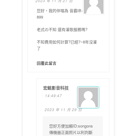
2023 年 11 月 27 日
您好，我的伴唱為 音霸IB-
899
老式の不知 還有灌歌服務嗎?
不知費用如何計算?已經7~8年沒灌
了
回覆此留言
宏銘影音科技
14:49:47
2023 年 11 月 29 日
您好方便加賴ID:songons
傳機器正面照片以利判斷