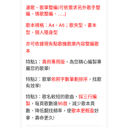
歌單整編(
灌歌、
可依需求另外歌手整
編、情歌整編、…..)
歌本規格：A4、A5；歌夾型、書本
型、個人隨身型
亦可依據現有點歌機歌庫內容整編歌
本
特點1：
貴府專用版
，為您精心編製專
屬您的歌單!
特點2：歌單
依照字數筆劃排序
，找歌
有效率!
特點3：歌名較短的歌曲，
採三行編
製
，每頁歌數達
96首
，減少歌本頁
數、降低翻找頻率，使
歌本更輕盈
好
拿、壽命更久!