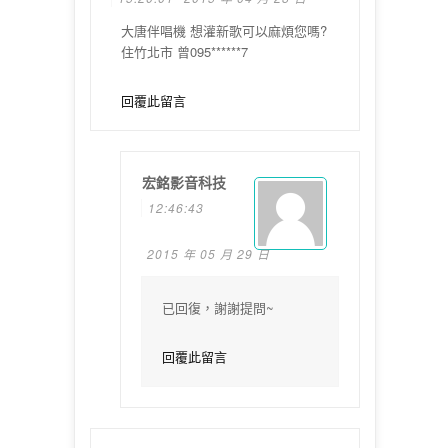
大唐伴唱機 想灌新歌可以麻煩您嗎?
住竹北市 曾095******7
回覆此留言
宏銘影音科技
12:46:43
2015 年 05 月 29 日
已回復，謝謝提問~
回覆此留言