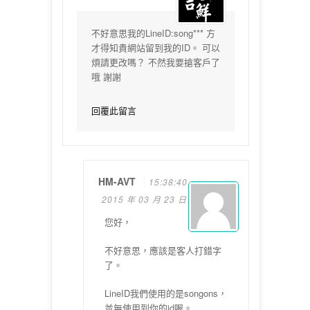
不好意思我的LineID:song*** 方
才得知貴網站留到我的ID。 可以
煩請更改嗎？ 不然我要搶客戶了
哦 謝謝
回覆此留言
HM-AVT
15:38:40
2015 年 03 月 23 日
您好，
不好意思，
應該是客人打錯字
了。
LineID我們使用的是songons，
並無使用到你的id喔。