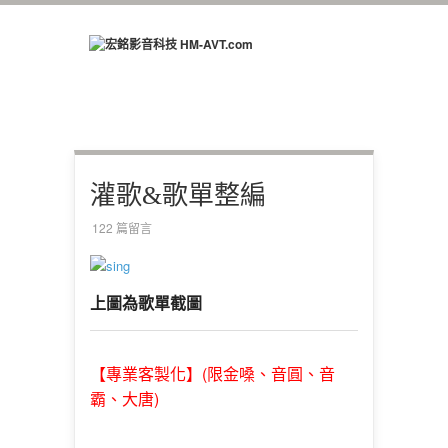
灌歌&歌單整編
122 篇留言
上圖為歌單截圖
(限金嗓、音圓、音
【專業客製化】
霸、大唐)