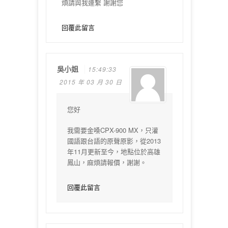
煩請與我連繫 謝謝您
回覆此留言
吳小姐
15:49:33
2015 年 03 月 30 日
您好
我需要金嗓CPX-900 MX，只灌
國語跟台語的原聲原影，從2013
年11月更新至今，地點位於高雄
鳳山，麻煩請報價，謝謝。
回覆此留言