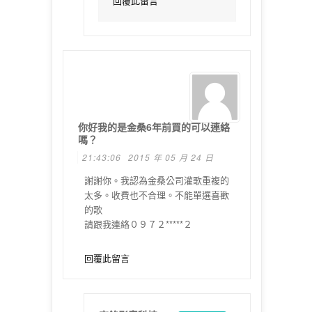
回覆此留言
你好我的是金桑6年前買的可以連絡
嗎？
21:43:06
2015 年 05 月 24 日
謝謝你。我認為金桑公司灌歌重複的
太多。收費也不合理。不能單選喜歡
的歌
請跟我連絡０９７２*****２
回覆此留言