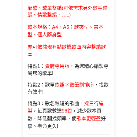
歌單整編(
灌歌、
可依需求另外歌手整
編、情歌整編、…..)
歌本規格：A4、A5；歌夾型、書本
型、個人隨身型
亦可依據現有點歌機歌庫內容整編歌
本
特點1：
貴府專用版
，為您精心編製專
屬您的歌單!
特點2：歌單
依照字數筆劃排序
，找歌
有效率!
特點3：歌名較短的歌曲，
採三行編
製
，每頁歌數達
96首
，減少歌本頁
數、降低翻找頻率，使
歌本更輕盈
好
拿、壽命更久!