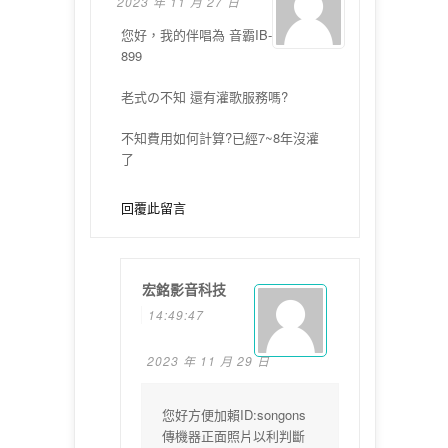
2023 年 11 月 27 日
您好，我的伴唱為 音霸IB-
899
老式の不知 還有灌歌服務嗎?
不知費用如何計算?已經7~8年沒灌
了
回覆此留言
宏銘影音科技
14:49:47
2023 年 11 月 29 日
您好方便加賴ID:songons
傳機器正面照片以利判斷