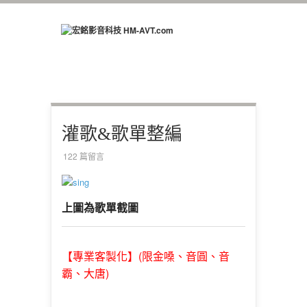
灌歌&歌單整編
122 篇留言
上圖為歌單截圖
(限金嗓、音圓、音
【專業客製化】
霸、大唐)