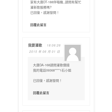
家有大唐DT-188伴唱機,,請問有幫忙
灌新歌服務嗎?
已回復，感謝發問！
回覆此留言
我要灌歌
18:06:26
2015 年 06 月 01 日
大唐DA-168請問灌歌價錢
我的電話09368****1石小姐
已回復，感謝發問！
回覆此留言