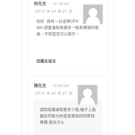
林先生
15:18:40
2015 年 04 月 27 日
你好 我有一台金嗓CPX-
900,想要灌新歌跟多一點有導唱的歌
曲，不知是否可以幫忙。
回覆此留言
陳先生
15:04:06
2015 年 04 月 27 日
請問音霸灌歌要多少錢,機子上面
最近的歌大約是張惠妹的阿密特
專輯,我住汐止