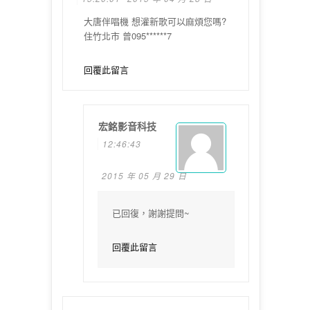
大唐伴唱機 想灌新歌可以麻煩您嗎?
住竹北市 曾095******7
回覆此留言
宏銘影音科技
12:46:43
2015 年 05 月 29 日
已回復，謝謝提問~
回覆此留言