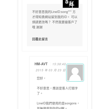
不好意思我的LineID:song*** 方
才得知貴網站留到我的ID。 可以
煩請更改嗎？ 不然我要搶客戶了
哦 謝謝
回覆此留言
HM-AVT
15:38:40
2015 年 03 月 23 日
您好，
不好意思，
應該是客人打錯字
了。
LineID我們使用的是songons，
並無使用到你的id喔。