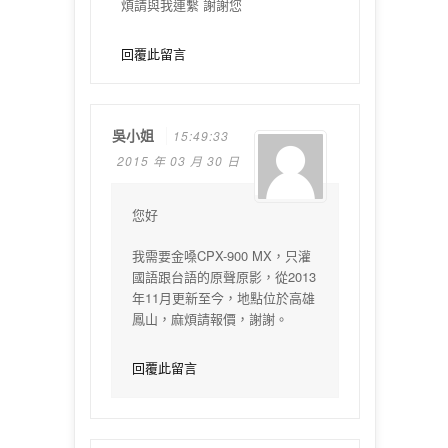
煩請與我連繫 謝謝您
回覆此留言
吳小姐
15:49:33
2015 年 03 月 30 日
您好
我需要金嗓CPX-900 MX，只灌
國語跟台語的原聲原影，從2013
年11月更新至今，地點位於高雄
鳳山，麻煩請報價，謝謝。
回覆此留言