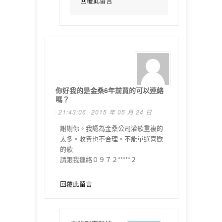
回覆此留言
你好我的是金桑6年前買的可以連絡
嗎？
21:43:06
2015 年 05 月 24 日
謝謝你。我認為金桑公司灌歌重複的
太多。收費也不合理。不能單選喜歡
的歌
請跟我連絡０９７２*****２
回覆此留言