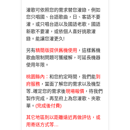
灌歌可依照您的需求替您灌錄，例如
您只唱國、台語
歌曲，日、客語不要
灌，或只唱台語以及國語老歌，國
語
新歌不要灌，或依個人喜好挑歌灌
錄。能讓您灌更久!
另有
精簡版提供舊機使用
，這樣
舊機
歌曲限制問題可獲緩解
，可延長機器
使用年限。
桃園縣內：
和您約定時間，我們能
到
府服務
，當面了解您的需求以
及機型
等..確定您的需求後
現場報價
，待我們
製作完成
，再至府上為您灌歌、夾歌
單。
(完成後付費)
其它地區則以距離遠近再做評估，或
用寄送
方式等…