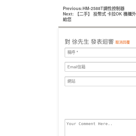
Previous:
HM-2588T調性控制器
Next:
【二手】 投幣式 卡拉OK 機
給您
對
徐先生
發表迴響
取消回覆