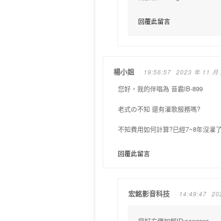
回覆此留言
楊小姐
19:56:57
2023 年 11 月
您好，我的伴唱為 音霸IB-899
老式の不知 還有灌歌服務嗎?
不知費用如何計算?已經7~8年沒灌
回覆此留言
宏銘影音科技
14:49:47
20
您好方便加賴ID:songons