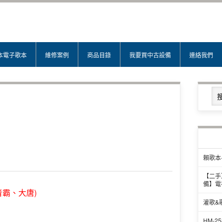
本電子歌本
維修案例
商品目錄
我要買中古設備
連絡我們
賴歌本
【二手
備】電
音霸、大唐)
灌歌&
HM-2