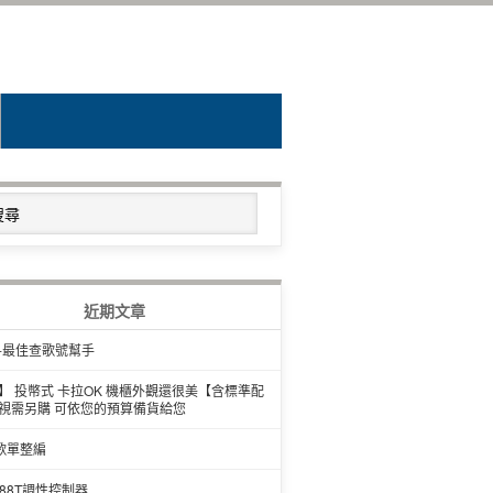
近期文章
-最佳查歌號幫手
】 投幣式 卡拉OK 機櫃外觀還很美【含標準配
視需另購 可依您的預算備貨給您
歌單整編
588T調性控制器