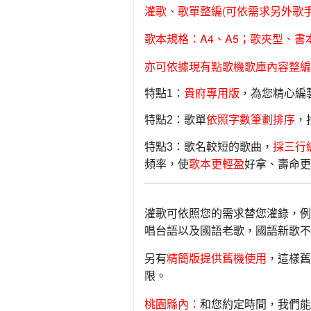
歌單整編(
灌歌、
可依需求另外歌手
歌本規格：A4、A5；歌夾型、書
亦可依據現有點歌機歌庫內容整編
特點1：
貴府專用版
，為您精心編
特點2：歌單
依照字數筆劃排序
，
特點3：歌名較短的歌曲，
採三行
頻率，使
歌本更輕盈
好拿、壽命更
灌歌可依照您的需求替您灌錄，例
唱台語以及國語老歌，國
語新歌不
另有
精簡版提供舊機使用
，這樣
舊
限。
桃園縣內：
和您約定時間，我們能