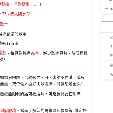
整編、情歌整編、…..)
HM-1
本型、個人隨身型
歌本
製專屬您的歌單!
宏
找歌有效率!
李
編製
，每頁歌數達
96首
，減少歌本頁數、降低翻找
宏
久!
楊
陳
如您只唱國、台語
歌曲，日、客語不要灌，或只
要灌，或依個人喜好挑歌灌錄。能讓您灌更久!
機歌曲限制問題可獲緩解
，可延長機器使用年
到府服務
，當面了解您的需求以
及機型等..確定您