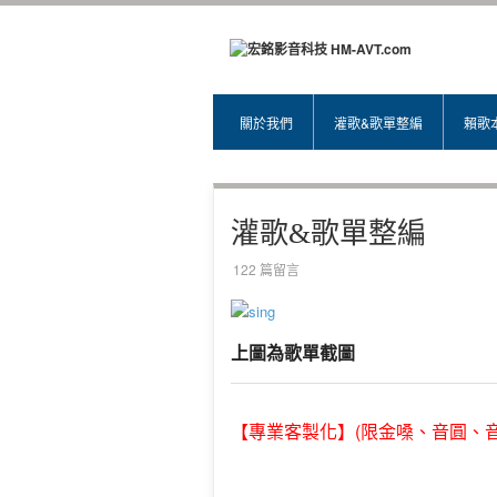
關於我們
灌歌&歌單整編
賴歌
灌歌&歌單整編
122 篇留言
上圖為歌單截圖
(限金嗓、音圓、
【專業客製化】