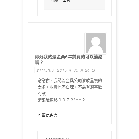
回覆此留言
你好我的是金桑6年前買的可以連絡
嗎？
21:43:06
2015 年 05 月 24 日
謝謝你。我認為金桑公司灌歌重複的
太多。收費也不合理。不能單選喜歡
的歌
請跟我連絡０９７２*****２
回覆此留言