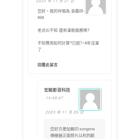
2023 年 11 月 27 日
您好，我的伴唱為 音霸IB-
899
老式の不知 還有灌歌服務嗎?
不知費用如何計算?已經7~8年沒灌
了
回覆此留言
宏銘影音科技
14:49:47
2023 年 11 月 29 日
您好方便加賴ID:songons
傳機器正面照片以利判斷