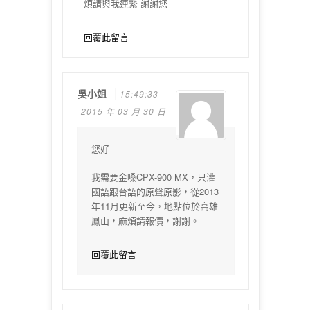
煩請與我連繫 謝謝您
回覆此留言
吳小姐
15:49:33
2015 年 03 月 30 日
您好
我需要金嗓CPX-900 MX，只灌
國語跟台語的原聲原影，從2013
年11月更新至今，地點位於高雄
鳳山，麻煩請報價，謝謝。
回覆此留言