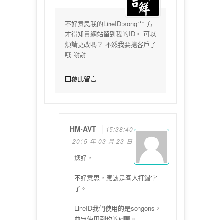
不好意思我的LineID:song*** 方
才得知貴網站留到我的ID。 可以
煩請更改嗎？ 不然我要搶客戶了
哦 謝謝
回覆此留言
HM-AVT
15:38:40
2015 年 03 月 23 日
您好，
不好意思，
應該是客人打錯字
了。
LineID我們使用的是songons，
並無使用到你的id喔。