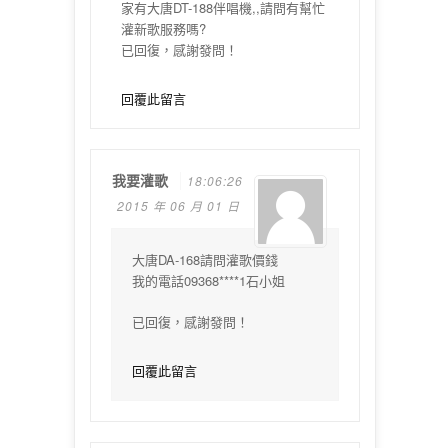
家有大唐DT-188伴唱機,,請問有幫忙
灌新歌服務嗎?
已回復，感謝發問！
回覆此留言
我要灌歌
18:06:26
2015 年 06 月 01 日
大唐DA-168請問灌歌價錢
我的電話09368****1石小姐
已回復，感謝發問！
回覆此留言