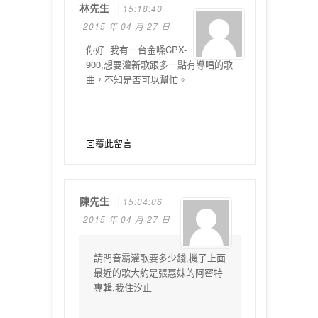
林先生
15:18:40
2015 年 04 月 27 日
你好 我有一台金嗓CPX-
900,想要灌新歌跟多一點有導唱的歌
曲，不知是否可以幫忙。
回覆此留言
陳先生
15:04:06
2015 年 04 月 27 日
請問音霸灌歌要多少錢,機子上面
最近的歌大約是張惠妹的阿密特
專輯,我住汐止