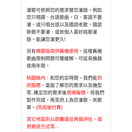
灌歌可依照您的需求替您灌錄，例如
您只唱國、台語
歌曲，日、客語不要
灌，或只唱台語以及國語老歌，國
語
新歌不要灌，或依個人喜好挑歌灌
錄。能讓您灌更久!
另有
精簡版提供舊機使用
，這樣
舊機
歌曲限制問題可獲緩解
，可延長機器
使用年限。
桃園縣內：
和您約定時間，我們能
到
府服務
，當面了解您的需求以
及機型
等..確定您的需求後
現場報價
，待我們
製作完成
，再至府上為您灌歌、夾歌
單。
(完成後付費)
其它地區則以距離遠近再做評估，或
用寄送
方式等…