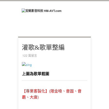
灌歌&歌單整編
122 篇留言
上圖為歌單截圖
(限金嗓、音圓、音
【專業客製化】
霸、大唐)