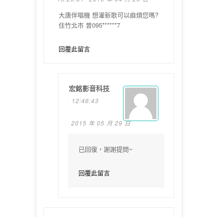
大唐伴唱機 想灌新歌可以麻煩您嗎?
住竹北市 曾095******7
回覆此留言
宏銘影音科技
12:46:43
2015 年 05 月 29 日
已回復，謝謝提問~
回覆此留言