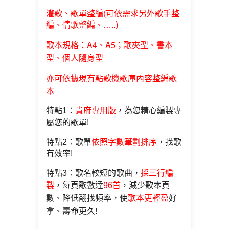
歌單整編(
灌歌、
可依需求另外歌手整
編、情歌整編、…..)
歌本規格：A4、A5；歌夾型、書本
型、個人隨身型
亦可依據現有點歌機歌庫內容整編歌
本
特點1：
貴府專用版
，為您精心編製專
屬您的歌單!
特點2：歌單
依照字數筆劃排序
，找歌
有效率!
特點3：歌名較短的歌曲，
採三行編
製
，每頁歌數達
96首
，減少歌本頁
數、降低翻找頻率，使
歌本更輕盈
好
拿、壽命更久!