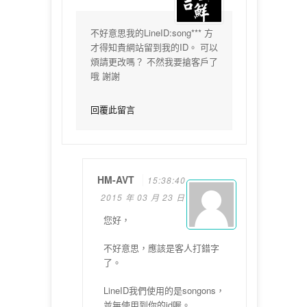
不好意思我的LineID:song*** 方
才得知貴網站留到我的ID。 可以
煩請更改嗎？ 不然我要搶客戶了
哦 謝謝
回覆此留言
HM-AVT
15:38:40
2015 年 03 月 23 日
您好，
不好意思，
應該是客人打錯字
了。
LineID我們使用的是songons，
並無使用到你的id喔。