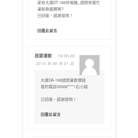
家有大唐DT-188伴唱機,,請問有幫忙
灌新歌服務嗎?
已回復，感謝發問！
回覆此留言
我要灌歌
18:06:26
2015 年 06 月 01 日
大唐DA-168請問灌歌價錢
我的電話09368****1石小姐
已回復，感謝發問！
回覆此留言