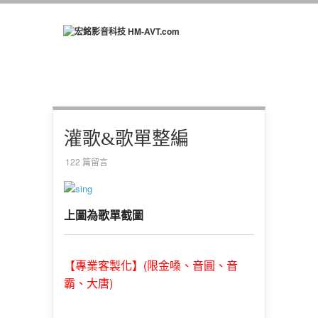
灌歌&歌單整編
122 篇留言
上圖為歌單截圖
(限金嗓、音圓、音
【專業客製化】
霸、大唐)