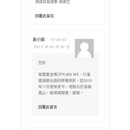
煩請與我連繫 謝謝您
回覆此留言
吳小姐
15:49:33
2015 年 03 月 30 日
您好
我需要金嗓CPX-900 MX，只灌
國語跟台語的原聲原影，從2013
年11月更新至今，地點位於高雄
鳳山，麻煩請報價，謝謝。
回覆此留言