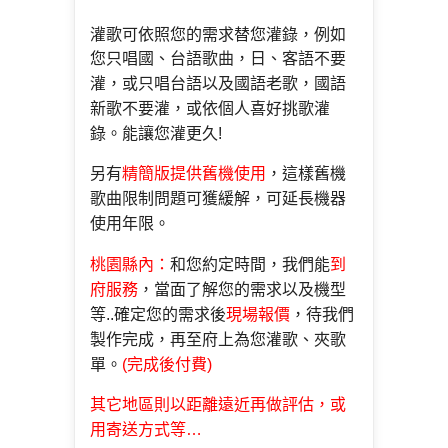
灌歌可依照您的需求替您灌錄，例如
您只唱國、台語
歌曲，日、客語不要
灌，或只唱台語以及國語老歌，國
語
新歌不要灌，或依個人喜好挑歌灌
錄。能讓您灌更久!
另有
精簡版提供舊機使用
，這樣
舊機
歌曲限制問題可獲緩解
，可延長機器
使用年限。
桃園縣內：
和您約定時間，我們能
到
府服務
，當面了解您的需求以
及機型
等..確定您的需求後
現場報價
，待我們
製作完成
，再至府上為您灌歌、夾歌
單。
(完成後付費)
其它地區則以距離遠近再做評估，或
用寄送
方式等…