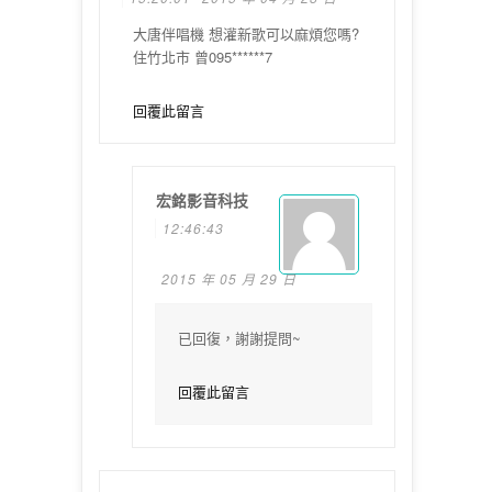
大唐伴唱機 想灌新歌可以麻煩您嗎?
住竹北市 曾095******7
回覆此留言
宏銘影音科技
12:46:43
2015 年 05 月 29 日
已回復，謝謝提問~
回覆此留言