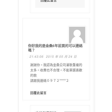
回覆此留言
你好我的是金桑6年前買的可以連絡
嗎？
21:43:06
2015 年 05 月 24 日
謝謝你。我認為金桑公司灌歌重複的
太多。收費也不合理。不能單選喜歡
的歌
請跟我連絡０９７２*****２
回覆此留言