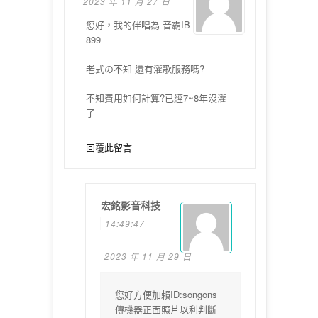
2023 年 11 月 27 日
您好，我的伴唱為 音霸IB-
899
老式の不知 還有灌歌服務嗎?
不知費用如何計算?已經7~8年沒灌
了
回覆此留言
宏銘影音科技
14:49:47
2023 年 11 月 29 日
您好方便加賴ID:songons
傳機器正面照片以利判斷