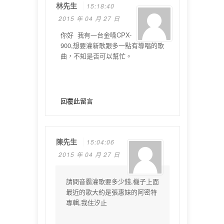
林先生
15:18:40
2015 年 04 月 27 日
你好 我有一台金嗓CPX-
900,想要灌新歌跟多一點有導唱的歌
曲，不知是否可以幫忙。
回覆此留言
陳先生
15:04:06
2015 年 04 月 27 日
請問音霸灌歌要多少錢,機子上面
最近的歌大約是張惠妹的阿密特
專輯,我住汐止