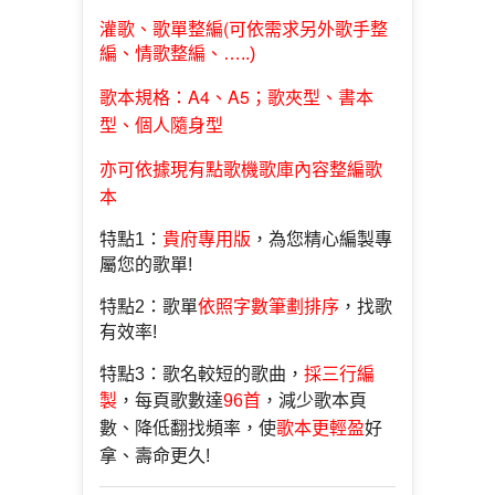
歌單整編(
灌歌、
可依需求另外歌手整
編、情歌整編、…..)
歌本規格：A4、A5；歌夾型、書本
型、個人隨身型
亦可依據現有點歌機歌庫內容整編歌
本
特點1：
貴府專用版
，為您精心編製專
屬您的歌單!
特點2：歌單
依照字數筆劃排序
，找歌
有效率!
特點3：歌名較短的歌曲，
採三行編
製
，每頁歌數達
96首
，減少歌本頁
數、降低翻找頻率，使
歌本更輕盈
好
拿、壽命更久!