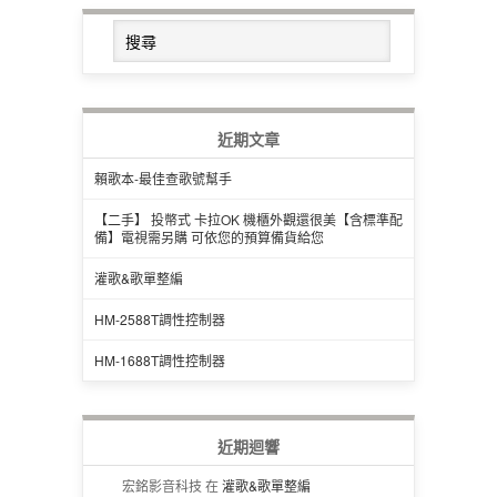
近期文章
賴歌本-最佳查歌號幫手
【二手】 投幣式 卡拉OK 機櫃外觀還很美【含標準配
備】電視需另購 可依您的預算備貨給您
灌歌&歌單整編
HM-2588T調性控制器
HM-1688T調性控制器
近期迴響
宏銘影音科技 在
灌歌&歌單整編