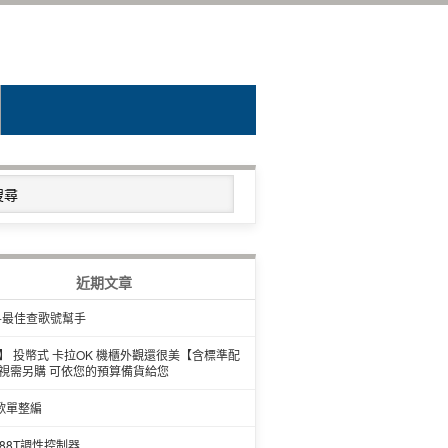
近期文章
-最佳查歌號幫手
】 投幣式 卡拉OK 機櫃外觀還很美【含標準配
視需另購 可依您的預算備貨給您
歌單整編
588T調性控制器