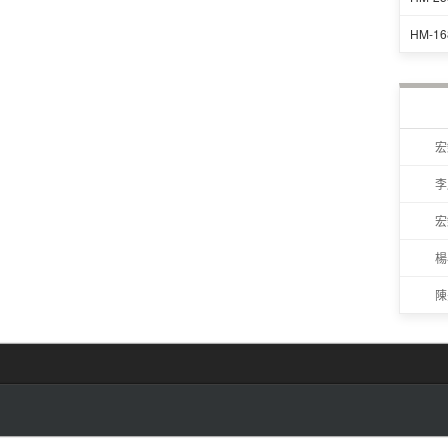
HM-1
宏
李
宏
楊
陳