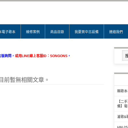
本電子歌本
維修案例
商品目錄
我要買中古設備
連絡我們
言版詢問
，
或用LINE線上客服ID
：SONGONS
，
目前暫無相關文章。
賴歌本
【二手
備】電
灌歌&
HM-2