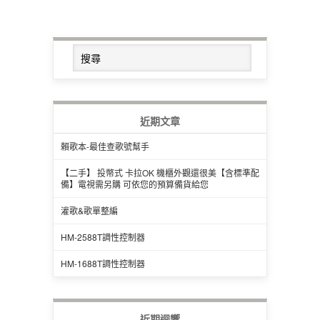
近期文章
賴歌本-最佳查歌號幫手
【二手】 投幣式 卡拉OK 機櫃外觀還很美【含標準配
備】電視需另購 可依您的預算備貨給您
灌歌&歌單整編
HM-2588T調性控制器
HM-1688T調性控制器
近期迴響