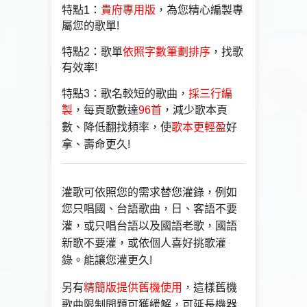
特點1：
貴府專用版
，為您精心編製專
屬您的歌單!
特點2：歌單
依照字數筆劃排序
，找歌
有效率!
特點3：歌名較短的歌曲，
採三行編
製
，每頁歌數達
96首
，減少歌本頁
數、降低翻找頻率，使
歌本更輕盈
好
拿、壽命更久!
灌歌可依照您的需求替您灌錄，例如
您只唱國、台語
歌曲，日、客語不要
灌，或只唱台語以及國語老歌，國
語
新歌不要灌，或依個人喜好挑歌灌
錄。能讓您灌更久!
另有
精簡版提供舊機使用
，這樣
舊機
歌曲限制問題可獲緩解
，可延長機器