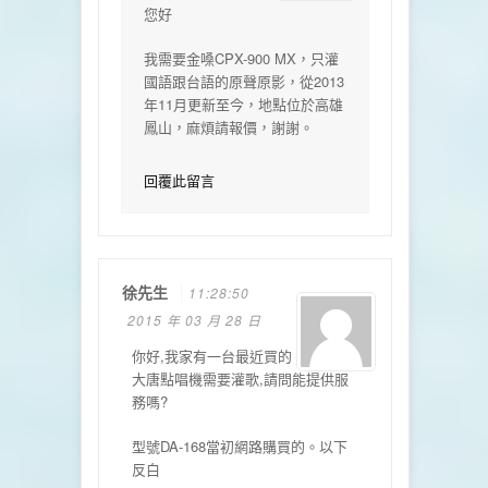
您好
我需要金嗓CPX-900 MX，只灌
國語跟台語的原聲原影，從2013
年11月更新至今，地點位於高雄
鳳山，麻煩請報價，謝謝。
回覆此留言
徐先生
11:28:50
2015 年 03 月 28 日
你好,我家有一台最近買的
大唐點唱機需要灌歌,請問能提供服
務嗎?
型號DA-168當初網路購買的。以下
反白