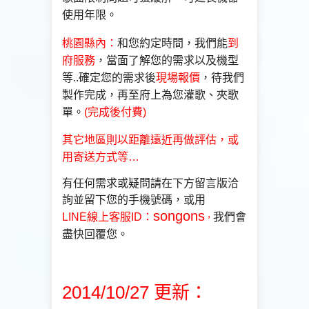
使用年限。
桃園縣內：
和您約定時間，我們能
到
府服務
，當面了解您的需求以
及機型
等..確定您的需求後
現場報價
，待我們
製作完成
，再至府上為您灌歌、夾歌
單。
(完成後付費)
其它地區則以距離遠近再做評估，或
用寄送
方式等…
有任何需求或疑問請在下方留言版洽
詢並留下您的手機號碼，
或用
songons
LINE線上客服ID
：
我們會
，
盡快回覆您。
2014/10/27 更新：