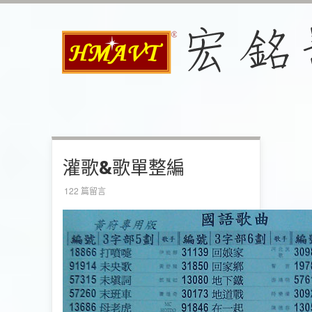
灌歌&歌單整編
122 篇留言