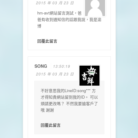
2015 年 03 月 23 日
hm-avt網站留言測試，爸
爸有收到通知信的話跟我說，我是渝
博
回覆此留言
SONG
13:50:19
2015 年 03 月 23 日
不好意思我的LineID:song*** 方
才得知貴網站留到我的ID。 可以
煩請更改嗎？ 不然我要搶客戶了
哦 謝謝
回覆此留言