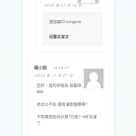
2025 年 07 月 14 日
請加賴ID:songons
回覆此留言
楊小姐
19:56:57
2023 年 11 月 27 日
您好，我的伴唱為 音霸IB-
899
老式の不知 還有灌歌服務嗎?
不知費用如何計算?已經7~8年沒灌
了