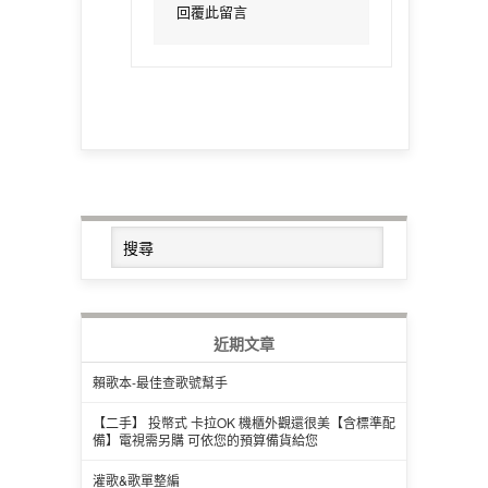
回覆此留言
近期文章
賴歌本-最佳查歌號幫手
【二手】 投幣式 卡拉OK 機櫃外觀還很美【含標準配
備】電視需另購 可依您的預算備貨給您
灌歌&歌單整編